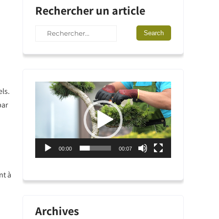
Rechercher un article
Lecteur
els.
vidéo
par
00:00
00:07
nt à
Archives