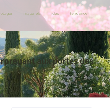
potager
materiels
idee
tendance
urprenant aux portes des