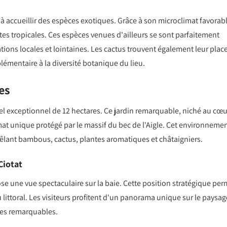
 à accueillir des espèces exotiques. Grâce à son microclimat favorabl
s tropicales. Ces espèces venues d'ailleurs se sont parfaitement
tions locales et lointaines. Les cactus trouvent également leur plac
émentaire à la diversité botanique du lieu.
es
rel exceptionnel de 12 hectares. Ce jardin remarquable, niché au cœu
at unique protégé par le massif du bec de l'Aigle. Cet environneme
mêlant bambous, cactus, plantes aromatiques et châtaigniers.
Ciotat
se une vue spectaculaire sur la baie. Cette position stratégique per
du littoral. Les visiteurs profitent d'un panorama unique sur le paysag
ues remarquables.