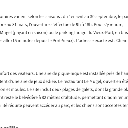
oraires varient selon les saisons : du 1er avril au 30 septembre, le pa
bre au 31 mars, l'ouverture s'effectue de 9h à 18h. Pour s'y rendre,
u Mugel (payant en saison) ou le parking Indigo du Vieux-Port, en bus
tre-ville (15 minutes depuis le Port-Vieux). L'adresse exacte est : Chem
t des visiteurs. Une aire de pique-nique est installée près de l'a
itent d'une aire de jeux dédiée. Le restaurant Le Mugel, ouvert en été
on et moules. Le site inclut deux plages de galets, dont la grande p
ant reste le belvédère à 82 mètres d'altitude, permettant d'admirer u
ité réduite peuvent accéder au parc, et les chiens sont acceptés te