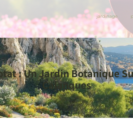
jardinage
iotat : Un Jardin Botanique S
Calanques