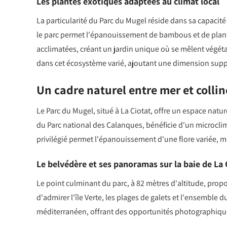
Les plantes exotiques adaptées au climat local
La particularité du Parc du Mugel réside dans sa capacité
le parc permet l'épanouissement de bambous et de plante
acclimatées, créant un jardin unique où se mêlent végéta
dans cet écosystème varié, ajoutant une dimension suppl
Un cadre naturel entre mer et collin
Le Parc du Mugel, situé à La Ciotat, offre un espace natu
du Parc national des Calanques, bénéficie d'un microclim
privilégié permet l'épanouissement d'une flore variée, 
Le belvédère et ses panoramas sur la baie de La 
Le point culminant du parc, à 82 mètres d'altitude, propo
d'admirer l'île Verte, les plages de galets et l'ensemble 
méditerranéen, offrant des opportunités photographiq