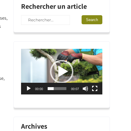
Rechercher un article
ses,
s
Lecteur
vidéo
se,
00:00
00:07
Archives