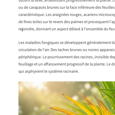
sucent la sève, affaiblissant progressivement la plante.
ou de carapaces brunes sur la face inférieure des feuilles
caractéristique. Les araignées rouges, acariens microsco
de fines toiles sur le revers des palmes et provoquent l'
rejoindre, donnant un aspect délavé à l'ensemble du feui
Les maladies fongiques se développent généralement d
circulation de l'air. Des taches brunes ou noires apparai
périphérique. Le pourrissement des racines, invisible de
feuillage et un affaissement progressif de la plante. Le
qui asphyxient le système racinaire.