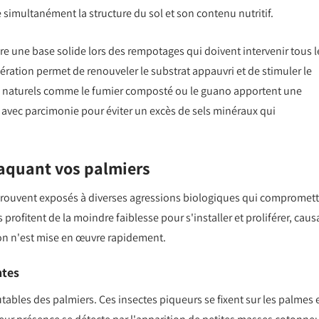
e simultanément la structure du sol et son contenu nutritif.
fre une base solide lors des rempotages qui doivent intervenir tous l
ération permet de renouveler le substrat appauvri et de stimuler le
naturels comme le fumier composté ou le guano apportent une
s avec parcimonie pour éviter un excès de sels minéraux qui
taquant vos palmiers
e trouvent exposés à diverses agressions biologiques qui compromet
rofitent de la moindre faiblesse pour s'installer et proliférer, caus
ion n'est mise en œuvre rapidement.
ntes
tables des palmiers. Ces insectes piqueurs se fixent sur les palmes 