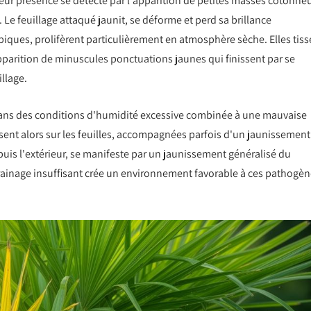
 Leur présence se détecte par l'apparition de petites masses cotonne
. Le feuillage attaqué jaunit, se déforme et perd sa brillance
piques, prolifèrent particulièrement en atmosphère sèche. Elles tiss
apparition de minuscules ponctuations jaunes qui finissent par se
llage.
ans des conditions d'humidité excessive combinée à une mauvaise
ssent alors sur les feuilles, accompagnées parfois d'un jaunissement
puis l'extérieur, se manifeste par un jaunissement généralisé du
 drainage insuffisant crée un environnement favorable à ces pathogè