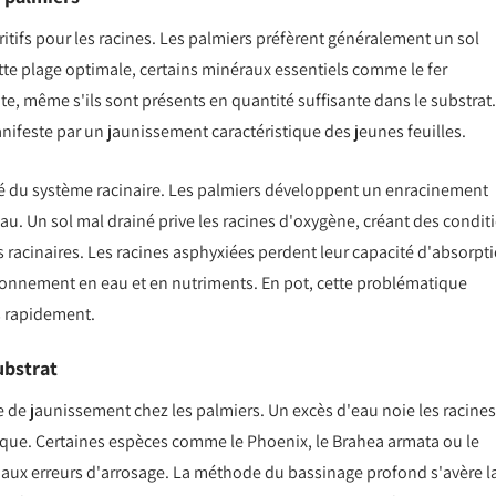
itifs pour les racines. Les palmiers préfèrent généralement un sol
tte plage optimale, certains minéraux essentiels comme le fer
e, même s'ils sont présents en quantité suffisante dans le substrat.
nifeste par un jaunissement caractéristique des jeunes feuilles.
té du système racinaire. Les palmiers développent un enracinement
'eau. Un sol mal drainé prive les racines d'oxygène, créant des condit
acinaires. Les racines asphyxiées perdent leur capacité d'absorpt
ionnement en eau et en nutriments. En pot, cette problématique
us rapidement.
ubstrat
e de jaunissement chez les palmiers. Un excès d'eau noie les racines
ique. Certaines espèces comme le Phoenix, le Brahea armata ou le
s aux erreurs d'arrosage. La méthode du bassinage profond s'avère l