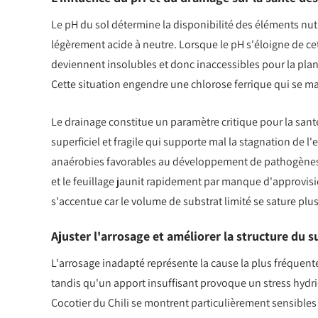
Le pH du sol détermine la disponibilité des éléments nutr
légèrement acide à neutre. Lorsque le pH s'éloigne de ce
deviennent insolubles et donc inaccessibles pour la plant
Cette situation engendre une chlorose ferrique qui se ma
Le drainage constitue un paramètre critique pour la san
superficiel et fragile qui supporte mal la stagnation de l
anaérobies favorables au développement de pathogènes r
et le feuillage jaunit rapidement par manque d'approvis
s'accentue car le volume de substrat limité se sature pl
Ajuster l'arrosage et améliorer la structure du s
L'arrosage inadapté représente la cause la plus fréquent
tandis qu'un apport insuffisant provoque un stress hydr
Cocotier du Chili se montrent particulièrement sensible