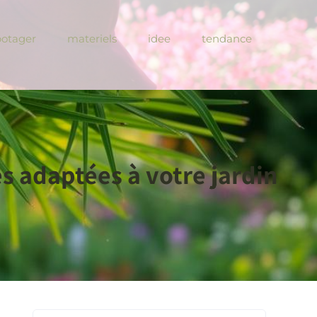
potager
materiels
idee
tendance
es adaptées à votre jardin