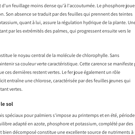
 d'un feuillage moins dense qu'à l'accoutumée. Le phosphore joue
on. Son absence se traduit par des feuilles qui prennent des teintes
assium, quant à lui, assure la régulation hydrique de la plante. Un
t par les extrémités des palmes, qui progressent ensuite vers le
nstitue le noyau central de la molécule de chlorophylle. Sans
ntenir sa couleur verte caractéristique. Cette carence se manifeste 
ue ces dernières restent vertes. Le fer joue également un rôle
cit entraîne une chlorose, caractérisée par des feuilles jeunes qui
tant vertes.
le sol
rais spéciaux pour palmiers s'impose au printemps et en été, période
équilibre adapté en azote, phosphore et potassium, complété par des
t bien décomposé constitue une excellente source de nutriments à