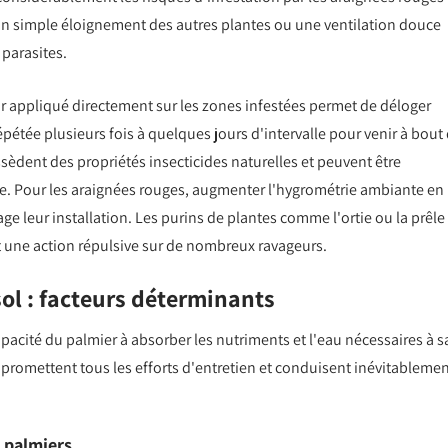
 simple éloignement des autres plantes ou une ventilation douce
parasites.
ir appliqué directement sur les zones infestées permet de déloger
pétée plusieurs fois à quelques jours d'intervalle pour venir à bout
sèdent des propriétés insecticides naturelles et peuvent être
age. Pour les araignées rouges, augmenter l'hygrométrie ambiante en
e leur installation. Les purins de plantes comme l'ortie ou la prêle
t une action répulsive sur de nombreux ravageurs.
sol : facteurs déterminants
acité du palmier à absorber les nutriments et l'eau nécessaires à s
mpromettent tous les efforts d'entretien et conduisent inévitableme
s palmiers