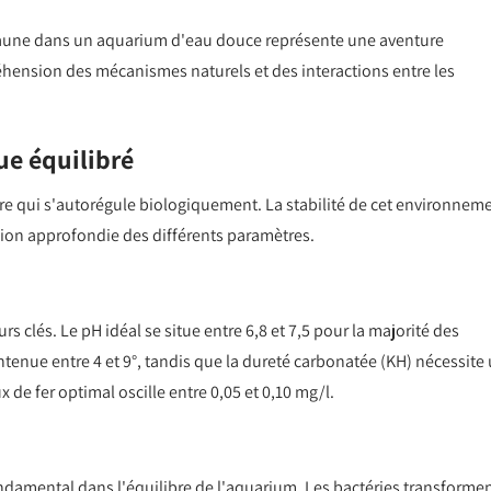
 faune dans un aquarium d'eau douce représente une aventure
ension des mécanismes naturels et des interactions entre les
ue équilibré
qui s'autorégule biologiquement. La stabilité de cet environnem
ion approfondie des différents paramètres.
rs clés. Le pH idéal se situe entre 6,8 et 7,5 pour la majorité des
ntenue entre 4 et 9°, tandis que la dureté carbonatée (KH) nécessite
x de fer optimal oscille entre 0,05 et 0,10 mg/l.
ndamental dans l'équilibre de l'aquarium. Les bactéries transforme