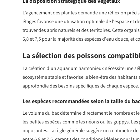
La disposition stratégique des végétaux
L'agencement des plantes demande une réflexion précise
étages favorise une utilisation optimale de l'espace et 
trouver des abris naturels et des territoires. Cette organ
6,8 et 7,5 pour la majorité des espèces d'eau douce, et c
La sélection des poissons compatib
La création d'un aquarium harmonieux nécessite une séle
écosystème stable et favorise le bien-être des habitants 
approfondie des besoins spécifiques de chaque espèce.
Les espèces recommandées selon la taille du ba
Le volume du bac détermine directement le nombre et le ty
les petites espèces comme les néons ou les guppys. Les 
imposantes. La règle générale suggère un centimètre de 
entre 6,8 et 7,5, garantit des conditions idéales pour la