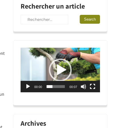
Rechercher un article
Lecteur
ent
vidéo
00:00
00:07
 un
Archives
nt