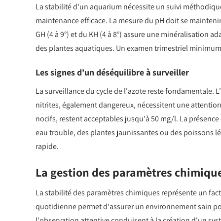
La stabilité d'un aquarium nécessite un suivi méthodiqu
maintenance efficace. La mesure du pH doit se maintenir e
GH (4 à 9°) et du KH (4 à 8°) assure une minéralisation adap
des plantes aquatiques. Un examen trimestriel minimum p
Les signes d'un déséquilibre à surveiller
La surveillance du cycle de l'azote reste fondamentale. 
nitrites, également dangereux, nécessitent une attention p
nocifs, restent acceptables jusqu'à 50 mg/l. La présenc
eau trouble, des plantes jaunissantes ou des poissons l
rapide.
La gestion des paramètres chimiqu
La stabilité des paramètres chimiques représente un fa
quotidienne permet d'assurer un environnement sain pour
l'observation attentive conduisent à la création d'un sys