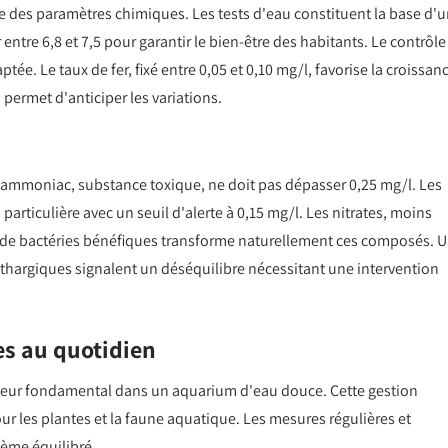
e des paramètres chimiques. Les tests d'eau constituent la base d'
ntre 6,8 et 7,5 pour garantir le bien-être des habitants. Le contrôle
tée. Le taux de fer, fixé entre 0,05 et 0,10 mg/l, favorise la croissan
ermet d'anticiper les variations.
L'ammoniac, substance toxique, ne doit pas dépasser 0,25 mg/l. Les
articulière avec un seuil d'alerte à 0,15 mg/l. Les nitrates, moins
e de bactéries bénéfiques transforme naturellement ces composés. 
éthargiques signalent un déséquilibre nécessitant une intervention
es au quotidien
cteur fondamental dans un aquarium d'eau douce. Cette gestion
 les plantes et la faune aquatique. Les mesures régulières et
tème équilibré.