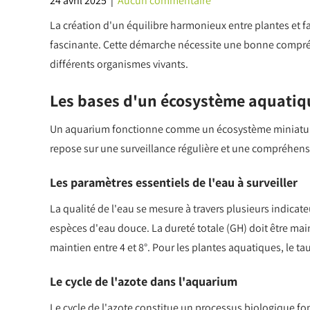
24 avril 2025
|
Aucun commentaire
La création d'un équilibre harmonieux entre plantes et
fascinante. Cette démarche nécessite une bonne compréh
différents organismes vivants.
Les bases d'un écosystème aquatiq
Un aquarium fonctionne comme un écosystème miniature 
repose sur une surveillance régulière et une compréhens
Les paramètres essentiels de l'eau à surveiller
La qualité de l'eau se mesure à travers plusieurs indicateu
espèces d'eau douce. La dureté totale (GH) doit être mai
maintien entre 4 et 8°. Pour les plantes aquatiques, le tau
Le cycle de l'azote dans l'aquarium
Le cycle de l'azote constitue un processus biologique fo