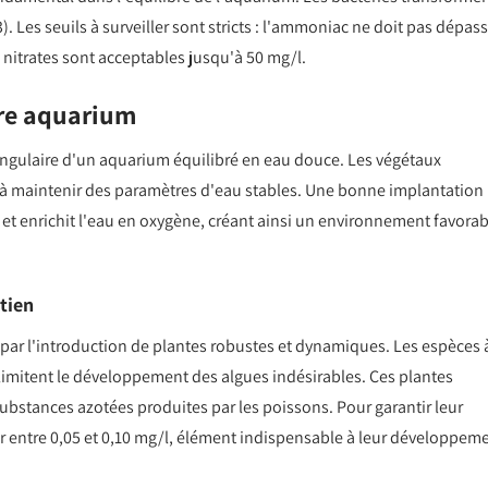
. Les seuils à surveiller sont stricts : l'ammoniac ne doit pas dépas
es nitrates sont acceptables jusqu'à 50 mg/l.
tre aquarium
 angulaire d'un aquarium équilibré en eau douce. Les végétaux
nt à maintenir des paramètres d'eau stables. Une bonne implantation
s et enrichit l'eau en oxygène, créant ainsi un environnement favorab
etien
r l'introduction de plantes robustes et dynamiques. Les espèces 
 limitent le développement des algues indésirables. Ces plantes
ubstances azotées produites par les poissons. Pour garantir leur
r entre 0,05 et 0,10 mg/l, élément indispensable à leur développeme