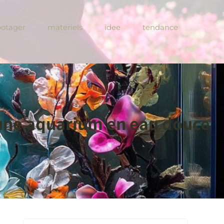
potager
materiels
idee
tendance
aune aquarium en eau douce