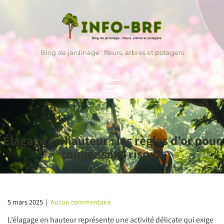
Skip
to
content
Blog de jardinage : fleurs, arbres et potagers
Élagage en hauteur : les règles d’or pour
couper sans risque
5 mars 2025
|
Aucun commentaire
L’élagage en hauteur représente une activité délicate qui exige