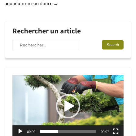
navigation
aquarium en eau douce
→
Rechercher un article
Lecteur
vidéo
00:00
00:07