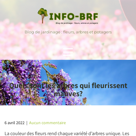
Skip
to
content
Blog de jardinage : fleurs, arbres et potagers
Quels sont les arbres qui fleurissent
mauves?
6 avril 2022
|
Aucun commentaire
La couleur des fleurs rend chaque variété d’arbres unique. Les