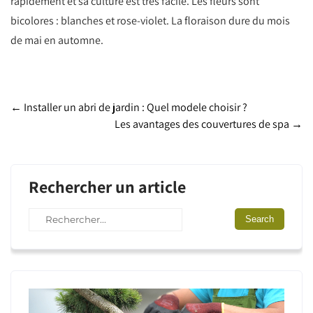
rapidement et sa culture est très facile. Les fleurs sont
bicolores : blanches et rose-violet. La floraison dure du mois
de mai en automne.
Post
←
Installer un abri de jardin : Quel modele choisir ?
Les avantages des couvertures de spa
→
navigation
Rechercher un article
Lecteur
vidéo